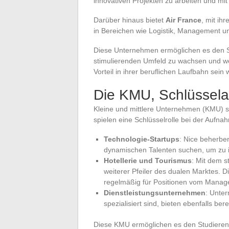
innovativen Projekten zu arbeiten und mi
Darüber hinaus bietet
Air France
, mit ih
in Bereichen wie Logistik, Management un
Diese Unternehmen ermöglichen es den St
stimulierenden Umfeld zu wachsen und we
Vorteil in ihrer beruflichen Laufbahn sein
Die KMU, Schlüssela
Kleine und mittlere Unternehmen (KMU) si
spielen eine Schlüsselrolle bei der Aufn
Technologie-Startups
: Nice beherber
dynamischen Talenten suchen, um zu 
Hotellerie und Tourismus
: Mit dem s
weiterer Pfeiler des dualen Marktes. D
regelmäßig für Positionen vom Manag
Dienstleistungsunternehmen
: Unte
spezialisiert sind, bieten ebenfalls be
Diese KMU ermöglichen es den Studierenden