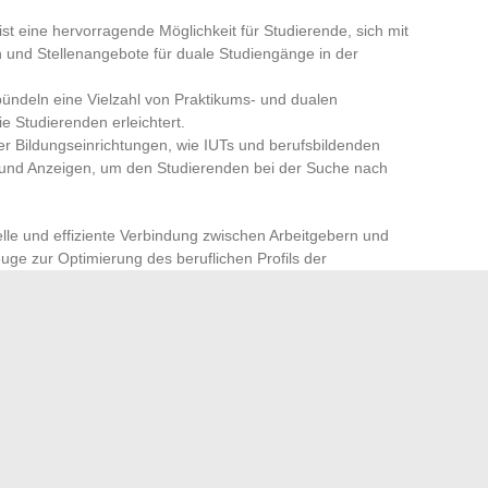
ist eine hervorragende Möglichkeit für Studierende, sich mit
n und Stellenangebote für duale Studiengänge in der
bündeln eine Vielzahl von Praktikums- und dualen
e Studierenden erleichtert.
er Bildungseinrichtungen, wie IUTs und berufsbildenden
 und Anzeigen, um den Studierenden bei der Suche nach
lle und effiziente Verbindung zwischen Arbeitgebern und
uge zur Optimierung des beruflichen Profils der
verfolgen, ist eine bereichernde Gelegenheit, die weit über
ausgeht. Die Stadt, mit ihrer wirtschaftlichen Vielfalt und
sind, duale Studierende aufzunehmen, bietet einen idealen
Arbeit kombinieren möchten. Ob in großen Unternehmen,
line-Plattformen, die Optionen sind zahlreich und