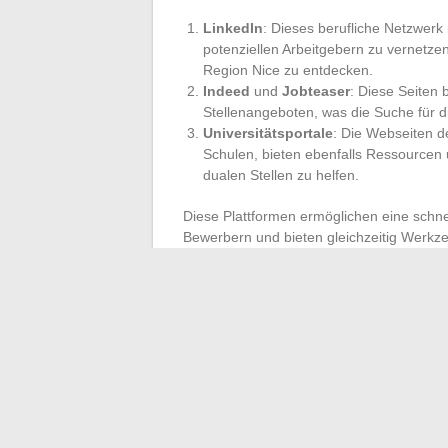
LinkedIn
: Dieses berufliche Netzwerk 
potenziellen Arbeitgebern zu vernetze
Region Nice zu entdecken.
Indeed
und
Jobteaser
: Diese Seiten 
Stellenangeboten, was die Suche für di
Universitätsportale
: Die Webseiten d
Schulen, bieten ebenfalls Ressourcen
dualen Stellen zu helfen.
Diese Plattformen ermöglichen eine schne
Bewerbern und bieten gleichzeitig Werkze
Studierenden.
Ein duales Studium in Nice für ein BTS zu 
die traditionelle akademische Erfahrung hin
den zahlreichen Unternehmen, die bereit 
Rahmen für diejenigen, die Studium und 
dynamischen KMU oder über innovative On
vielfältig.