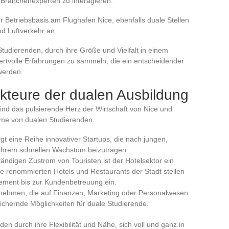
t Branchenexperten zu interagieren.
rer Betriebsbasis am Flughafen Nice, ebenfalls duale Stellen
d Luftverkehr an.
udierenden, durch ihre Größe und Vielfalt in einem
rtvolle Erfahrungen zu sammeln, die ein entscheidender
 werden.
kteure der dualen Ausbildung
nd das pulsierende Herz der Wirtschaft von Nice und
ahme von dualen Studierenden.
gt eine Reihe innovativer Startups, die nach jungen,
ihrem schnellen Wachstum beizutragen.
tändigen Zustrom von Touristen ist der Hotelsektor ein
ie renommierten Hotels und Restaurants der Stadt stellen
ement bis zur Kundenbetreuung ein.
rnehmen, die auf Finanzen, Marketing oder Personalwesen
reichernde Möglichkeiten für duale Studierende.
 durch ihre Flexibilität und Nähe, sich voll und ganz in