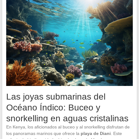
Las joyas submarinas del
Océano Índico: Buceo y
snorkelling en aguas cristalinas
En Kenya, los aficionados al buceo y al snorkelling disfrutan de
los panoramas marinos que ofrece la
playa de Diani
. Este