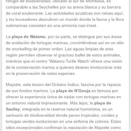
refugio de biodiversidad, ubicado al sur de Mombasa, es
comparable a las Seychelles por su arena blanca y su barrera
de coral exuberante. Las actividades acuáticas son reinas aquí,
y los buceadores descubren un mundo donde la fauna y la flora
submarinas coexisten en una armonía casi irreal.
La
playa de Watamu
, por su parte, se distingue por sus áreas
de anidación de tortugas marinas, convirtiéndose así en un sitio
de snorkelling de primer orden. Las aguas limpias de esta
región permiten observar el gracioso ballet de estos animales,
mientras que el centro ‘Watamu Turtle Watch’ ofrece una visión
de la conservación marina a quienes desean involucrarse más
en la preservación de estas especies.
Mayotte, este tesoro del Océano Índico, fascina por la riqueza
de sus fondos marinos. La
playa de N’Gouja
es famosa por
ofrecer la experiencia única de nadar con tortugas marinas en
un entorno natural impresionante. Más lejos, la
playa de
Saziley
, integrada en la reserva natural homónima, es un
santuario de biodiversidad donde peces tropicales, corales y
tortugas verdes evolucionan en una sinfonía de colores. Estos
sitios excepcionales confirman la reputación de Mayotte como