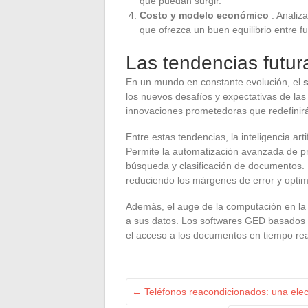
que puedan surgir.
Costo y modelo económico
: Analiz
que ofrezca un buen equilibrio entre f
Las tendencias futu
En un mundo en constante evolución, el
los nuevos desafíos y expectativas de l
innovaciones prometedoras que redefinir
Entre estas tendencias, la inteligencia ar
Permite la automatización avanzada de p
búsqueda y clasificación de documentos. L
reduciendo los márgenes de error y opti
Además, el auge de la computación en l
a sus datos. Los softwares GED basados e
el acceso a los documentos en tiempo real
←
Teléfonos reacondicionados: una ele