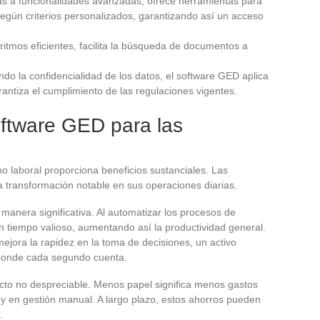
as a funcionalidades avanzadas, ofrece herramientas para
según criterios personalizados, garantizando así un acceso
ritmos eficientes, facilita la búsqueda de documentos a
ndo la confidencialidad de los datos, el software GED aplica
antiza el cumplimiento de las regulaciones vigentes.
oftware GED para las
o laboral proporciona beneficios sustanciales. Las
 transformación notable en sus operaciones diarias.
 manera significativa. Al automatizar los procesos de
 tiempo valioso, aumentando así la productividad general.
ejora la rapidez en la toma de decisiones, un activo
 donde cada segundo cuenta.
cto no despreciable. Menos papel significa menos gastos
 y en gestión manual. A largo plazo, estos ahorros pueden
.