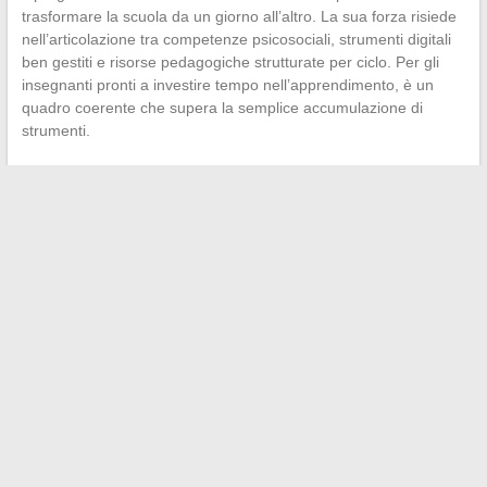
trasformare la scuola da un giorno all’altro. La sua forza risiede
nell’articolazione tra competenze psicosociali, strumenti digitali
ben gestiti e risorse pedagogiche strutturate per ciclo. Per gli
insegnanti pronti a investire tempo nell’apprendimento, è un
quadro coerente che supera la semplice accumulazione di
strumenti.
←
Consigli e trucchi pratici per avere successo nella
coltivazione di fiori nel tuo giardino
Astucci efficaci per condividere le spese di benzina in auto tra
passeggeri
→