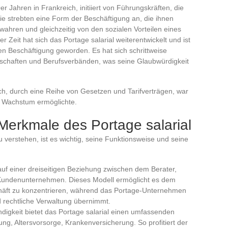
r Jahren in Frankreich, initiiert von Führungskräften, die
ie strebten eine Form der Beschäftigung an, die ihnen
wahren und gleichzeitig von den sozialen Vorteilen eines
ser Zeit hat sich das Portage salarial weiterentwickelt und ist
llen Beschäftigung geworden. Es hat sich schrittweise
kschaften und Berufsverbänden, was seine Glaubwürdigkeit
ch, durch eine Reihe von Gesetzen und Tarifverträgen, war
n Wachstum ermöglichte.
Merkmale des Portage salarial
zu verstehen, ist es wichtig, seine Funktionsweise und seine
 auf einer dreiseitigen Beziehung zwischen dem Berater,
ndenunternehmen. Dieses Modell ermöglicht es dem
chäft zu konzentrieren, während das Portage-Unternehmen
d rechtliche Verwaltung übernimmt.
digkeit bietet das Portage salarial einen umfassenden
ung, Altersvorsorge, Krankenversicherung. So profitiert der