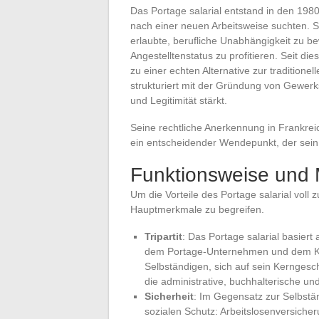
Das Portage salarial entstand in den 1980e
nach einer neuen Arbeitsweise suchten. S
erlaubte, berufliche Unabhängigkeit zu be
Angestelltenstatus zu profitieren. Seit die
zu einer echten Alternative zur traditione
strukturiert mit der Gründung von Gewer
und Legitimität stärkt.
Seine rechtliche Anerkennung in Frankrei
ein entscheidender Wendepunkt, der sei
Funktionsweise und 
Um die Vorteile des Portage salarial voll 
Hauptmerkmale zu begreifen.
Tripartit
: Das Portage salarial basiert
dem Portage-Unternehmen und dem Ku
Selbständigen, sich auf sein Kernges
die administrative, buchhalterische un
Sicherheit
: Im Gegensatz zur Selbstän
sozialen Schutz: Arbeitslosenversicher