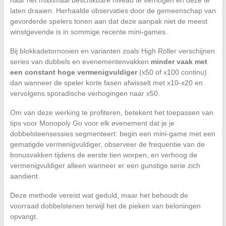
laten draaien. Herhaalde observaties door de gemeenschap van
gevorderde spelers tonen aan dat deze aanpak niet de meest
winstgevende is in sommige recente mini-games.
Bij blokkadetornooien en varianten zoals High Roller verschijnen
series van dubbels en evenementenvakken
minder vaak met
een constant hoge vermenigvuldiger
(x50 of x100 continu)
dan wanneer de speler korte fasen afwisselt met x10-x20 en
vervolgens sporadische verhogingen naar x50.
Om van deze werking te profiteren, betekent het toepassen van
tips voor Monopoly Go voor elk evenement dat je je
dobbelsteensessies segmenteert: begin een mini-game met een
gematigde vermenigvuldiger, observeer de frequentie van de
bonusvakken tijdens de eerste tien worpen, en verhoog de
vermenigvuldiger alleen wanneer er een gunstige serie zich
aandient.
Deze methode vereist wat geduld, maar het behoudt de
voorraad dobbelstenen terwijl het de pieken van beloningen
opvangt.