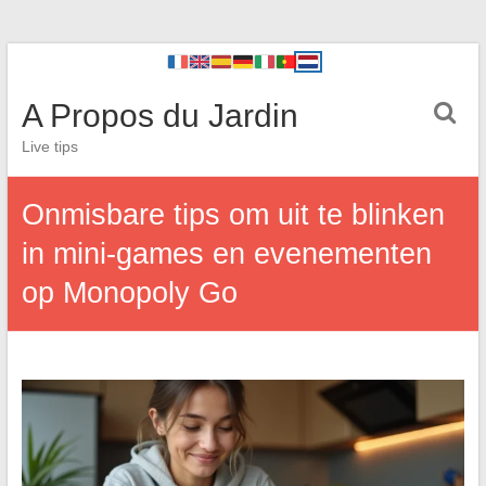
A Propos du Jardin
Live tips
Onmisbare tips om uit te blinken
in mini-games en evenementen
op Monopoly Go