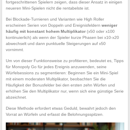
fortgeschrittenen Spielern zeigen, dass dieser Ansatz in einigen
neueren Mini-Spielen nicht die rentabelste ist.
Bei Blockade-Turnieren und Varianten wie High Roller
erscheinen Serien von Doppeln und Ereignisfeldern
weniger
häufig mit konstant hohem Multiplikator
(x50 oder x100
kontinuierlich) als wenn der Spieler kurze Phasen bei x10-x20
abwechselt und dann punktuelle Steigerungen auf x50
vornimmt.
Um von dieser Funktionsweise zu profitieren, bedeutet es, Tipps
für Monopoly Go für jedes Ereignis anzuwenden, seine
Würfelsessions zu segmentieren: Beginnen Sie ein Mini-Spiel
mit einem moderaten Multiplikator, beobachten Sie die
Häufigkeit der Bonusfelder bei den ersten zehn Würfen und
erhöhen Sie den Multiplikator nur, wenn sich eine günstige Serie
abzeichnet.
Diese Methode erfordert etwas Geduld, bewahrt jedoch den
Vorrat an Würfeln und erfasst die Belohnungsspitzen.