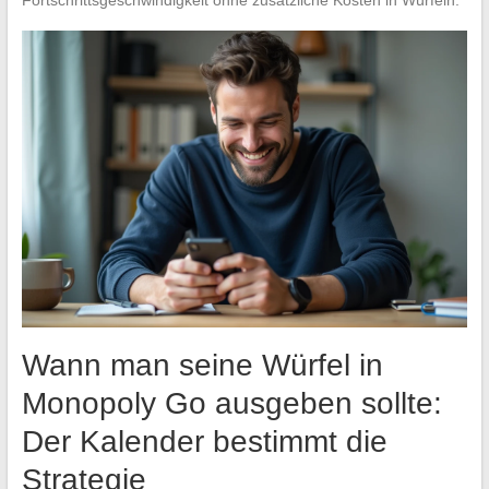
Fortschrittsgeschwindigkeit ohne zusätzliche Kosten in Würfeln.
Wann man seine Würfel in
Monopoly Go ausgeben sollte:
Der Kalender bestimmt die
Strategie