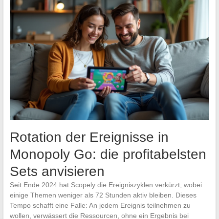
Rotation der Ereignisse in
Monopoly Go: die profitabelsten
Sets anvisieren
Seit Ende 2024 hat Scopely die Ereigniszyklen verkürzt, wobei
einige Themen weniger als 72 Stunden aktiv bleiben. Dieses
Tempo schafft eine Falle: An jedem Ereignis teilnehmen zu
wollen, verwässert die Ressourcen, ohne ein Ergebnis bei