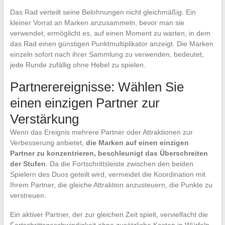
Das Rad verteilt seine Belohnungen nicht gleichmäßig. Ein
kleiner Vorrat an Marken anzusammeln, bevor man sie
verwendet, ermöglicht es, auf einen Moment zu warten, in dem
das Rad einen günstigen Punktmultiplikator anzeigt. Die Marken
einzeln sofort nach ihrer Sammlung zu verwenden, bedeutet,
jede Runde zufällig ohne Hebel zu spielen.
Partnerereignisse: Wählen Sie
einen einzigen Partner zur
Verstärkung
Wenn das Ereignis mehrere Partner oder Attraktionen zur
Verbesserung anbietet,
die Marken auf einen einzigen
Partner zu konzentrieren, beschleunigt das Überschreiten
der Stufen
. Da die Fortschrittsleiste zwischen den beiden
Spielern des Duos geteilt wird, vermeidet die Koordination mit
Ihrem Partner, die gleiche Attraktion anzusteuern, die Punkte zu
verstreuen.
Ein aktiver Partner, der zur gleichen Zeit spielt, vervielfacht die