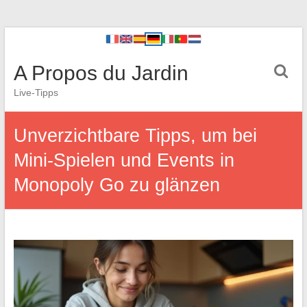
A Propos du Jardin
Live-Tipps
Unverzichtbare Tipps, um bei
Mini-Spielen und Events in
Monopoly Go zu glänzen