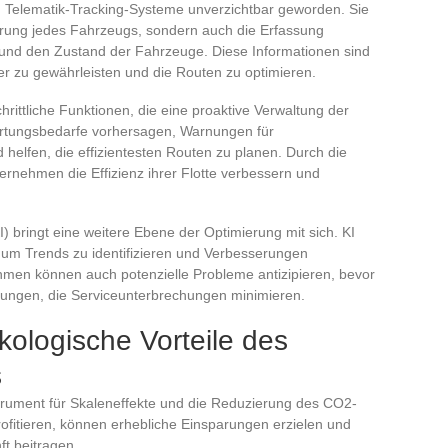
 Telematik-Tracking-Systeme unverzichtbar geworden. Sie
sierung jedes Fahrzeugs, sondern auch die Erfassung
und den Zustand der Fahrzeuge. Diese Informationen sind
er zu gewährleisten und die Routen zu optimieren.
rittliche Funktionen, die eine proaktive Verwaltung der
rtungsbedarfe vorhersagen, Warnungen für
elfen, die effizientesten Routen zu planen. Durch die
rnehmen die Effizienz ihrer Flotte verbessern und
KI) bringt eine weitere Ebene der Optimierung mit sich. KI
um Trends zu identifizieren und Verbesserungen
hmen können auch potenzielle Probleme antizipieren, bevor
Lösungen, die Serviceunterbrechungen minimieren.
kologische Vorteile des
s
trument für Skaleneffekte und die Reduzierung des CO2-
fitieren, können erhebliche Einsparungen erzielen und
ft beitragen.