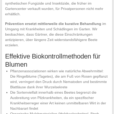
synthetischen Fungizide und Insektizide, die früher im
Gartencenter verkauft wurden, für Privatpersonen nicht mehr
erhältlich.
Prävention ersetzt mittlerweile die kurative Behandlung
im
Umgang mit Krankheiten und Schädlingen im Garten. Wir
beobachten, dass Gärtner, die diese Einschränkungen
antizipieren, über längere Zeit widerstandsfähigere Beete
erzielen.
Effektive Biokontrollmethoden für
Blumen
Pflanzenassoziationen wirken wie natürliche Abwehrmittel:
Die Ringelblume (Tagetes), die am Fuß von Rosen gepflanzt
wird, verringert den Druck durch Nematoden und bestimmte
Blattläuse dank ihrer Wurzelsekrete
Die Sortenvielfalt innerhalb eines Beetes begrenzt die
Ausbreitung von Pilzkrankheiten, da ein spezifischer
Krankheitserreger einer Art keinen unmittelbaren Wirt in der
Nachbarart findet
Organische Mulchmaterialien (Holzhackschnitzel, Stroh,