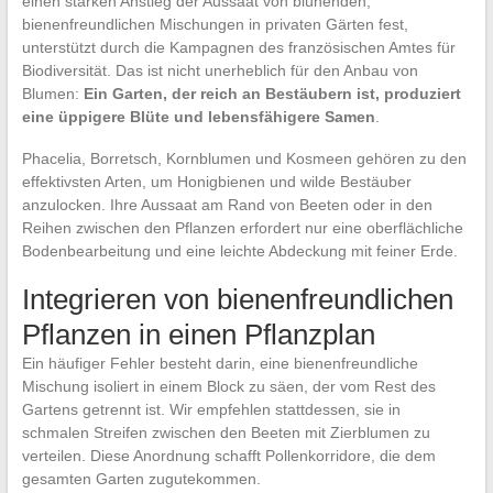
einen starken Anstieg der Aussaat von blühenden,
bienenfreundlichen Mischungen in privaten Gärten fest,
unterstützt durch die Kampagnen des französischen Amtes für
Biodiversität. Das ist nicht unerheblich für den Anbau von
Blumen:
Ein Garten, der reich an Bestäubern ist, produziert
eine üppigere Blüte und lebensfähigere Samen
.
Phacelia, Borretsch, Kornblumen und Kosmeen gehören zu den
effektivsten Arten, um Honigbienen und wilde Bestäuber
anzulocken. Ihre Aussaat am Rand von Beeten oder in den
Reihen zwischen den Pflanzen erfordert nur eine oberflächliche
Bodenbearbeitung und eine leichte Abdeckung mit feiner Erde.
Integrieren von bienenfreundlichen
Pflanzen in einen Pflanzplan
Ein häufiger Fehler besteht darin, eine bienenfreundliche
Mischung isoliert in einem Block zu säen, der vom Rest des
Gartens getrennt ist. Wir empfehlen stattdessen, sie in
schmalen Streifen zwischen den Beeten mit Zierblumen zu
verteilen. Diese Anordnung schafft Pollenkorridore, die dem
gesamten Garten zugutekommen.