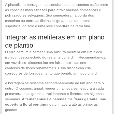
A phacélia, a borragem, as centáureas e os cosmos estão entre
as espécies mais eficazes para atrair abelhas domésticas e
polinizadores selvagens. Sua semeadura na borda dos
canteiros ou entre as fileiras exige apenas um trabalho
superficial do solo e uma leve cobertura de terra fina.
Integrar as melíferas em um plano
de plantio
O erro comum é semear uma mistura melífera em um bloco
isolado, desconectado do restante do jardim. Recomendamos,
em vez disso, dispersá-las em faixas estreitas entre os
canteiros de flores ornamentais. Essa disposição cria
corredores de forrageamento que beneficiam todo o jardim.
A borragem se ressoma espontaneamente de um ano para o
outro. O cosmos, anual, requer uma nova semeadura a cada
primavera, mas germina rapidamente e floresce em algumas
semanas.
Alternar anuais e perenes melíferas garante uma
cobertura floral contínua
da primavera até as primeiras
geadas.