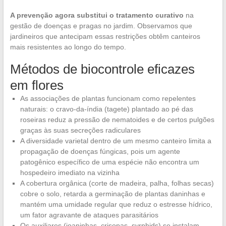
A prevenção agora substitui o tratamento curativo
na
gestão de doenças e pragas no jardim. Observamos que
jardineiros que antecipam essas restrições obtêm canteiros
mais resistentes ao longo do tempo.
Métodos de biocontrole eficazes
em flores
As associações de plantas funcionam como repelentes
naturais: o cravo-da-índia (tagete) plantado ao pé das
roseiras reduz a pressão de nematoides e de certos pulgões
graças às suas secreções radiculares
A diversidade varietal dentro de um mesmo canteiro limita a
propagação de doenças fúngicas, pois um agente
patogênico específico de uma espécie não encontra um
hospedeiro imediato na vizinha
A cobertura orgânica (corte de madeira, palha, folhas secas)
cobre o solo, retarda a germinação de plantas daninhas e
mantém uma umidade regular que reduz o estresse hídrico,
um fator agravante de ataques parasitários
Os auxiliares (joaninhas, crisopas, syrphids) se instalam