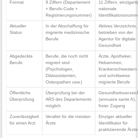
Format
9 Ziffern (Departement
11 Ziffern, einzigart
+ Berufs-Code +
nationale
Registrierungsnummer)
Identifikationsnumm
Aktueller
In der Abschaffung für
Aktives Verzeichnis,
Status
migrierte medizinische
betrieben von der
Berufe
Agentur für digitale
Gesundheit
Abgedeckte
Berufe, die noch nicht
Ärzte, Apotheker,
Berufe
migriert sind
Hebammen,
(Psychologen,
Krankenschwestern
Diätassistenten,
und schrittweise
Osteopathen usw.)
migrierte Berufe
Öffentliche
Überprüfung bei der
Gesundheitsverzeic
Überprüfung
ARS des Departements
(annuaire.sante.fr),
möglich
freier Zugang
Zuverlässigkeit
Veraltet für die meisten
Einziger aktueller
für einen Arzt
Ärzte
Identifikator für
praktizierende Ärzte