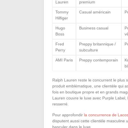
Lauren
premium
Tommy
Casual américain
P
Hilfiger
Hugo
Business casual
P
Boss
v
Fred
Preppy britannique /
Po
Perry
subculture
AMI Paris
Preppy contemporain
K
b
Ralph Lauren reste le concurrent le plus
produit emblématique, une clientèle qui as
fois en boutique propre et en grands maga
Lauren couvre le luxe avec Purple Label,
resserré.
Pour approfondir
la concurrence de Lacos
disputent aussi cette clientèle masculine
basculer dans le luxe.