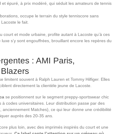
l et épuré, à prix modéré, qui séduit les amateurs de tennis
aborations, occupe le terrain du style tenniscore sans
Lacoste le fait.
 court et mode urbaine, profite autant à Lacoste qu’à ces
 luxe s’y sont engouffrées, brouillant encore les repères du
gentes : AMI Paris,
Blazers
se limitent souvent à Ralph Lauren et Tommy Hilfiger. Elles
iblent directement la clientèle jeune de Lacoste.
ca
se positionnent sur le segment preppy-sportswear chic
 à codes universitaires. Leur distribution passe par des
anciennement Matches), ce qui leur donne une crédibilité
iquer auprès des 20-35 ans.
ore plus loin, avec des imprimés inspirés du court et une
luxueux.
Ce label capte l’attention sur un créneau où