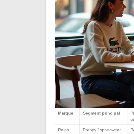
Marque
Segment principal
P
c
Ralph
Preppy / sportswear
P