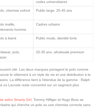
codes universitaires
olo, chemise oxford
Public large, 25-45 ans
olo maille,
Cadres urbains
êtements homme
lo à liseré
Public mode, identité forte
nitwear, polo,
20-35 ans, wholesale premium
lazer
 souvent cité. Les deux marques partagent le polo comme
socie le vêtement à un style de vie et une distribution à la
sins. La différence tient à l’étendue de la gamme : Ralph
 là où Lacoste reste concentré sur un segment plus
te selon Smarty Girl
, Tommy Hilfiger et Hugo Boss se
 urbaine qui cherche un polo ou une chemise correcte sans