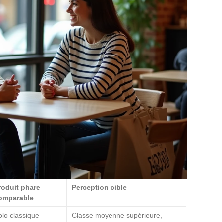
roduit phare
Perception cible
omparable
olo classique
Classe moyenne supérieure,