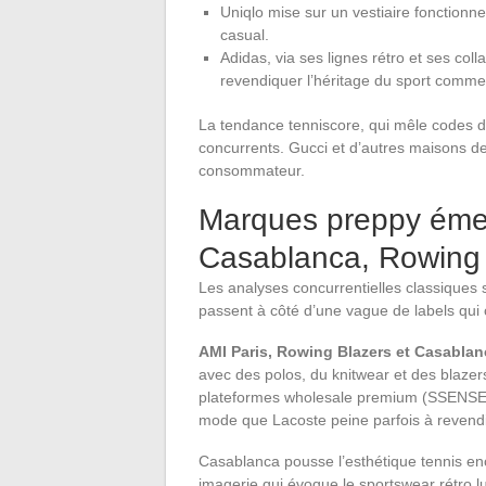
Uniqlo mise sur un vestiaire fonctionne
casual.
Adidas, via ses lignes rétro et ses coll
revendiquer l’héritage du sport comme 
La tendance tenniscore, qui mêle codes du
concurrents. Gucci et d’autres maisons de
consommateur.
Marques preppy émer
Casablanca, Rowing 
Les analyses concurrentielles classiques 
passent à côté d’une vague de labels qui c
AMI Paris, Rowing Blazers et Casablan
avec des polos, du knitwear et des blazers
plateformes wholesale premium (SSENSE, 
mode que Lacoste peine parfois à revend
Casablanca pousse l’esthétique tennis enc
imagerie qui évoque le sportswear rétro 